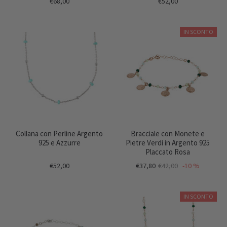
€68,00
€52,00
IN SCONTO
Collana con Perline Argento
Bracciale con Monete e
925 e Azzurre
Pietre Verdi in Argento 925
Placcato Rosa
€52,00
€37,80
€42,00
-10 %
IN SCONTO