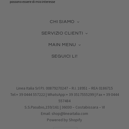
possono essere di mio interesse
CHI SIAMO
La nostra azienda
SERVIZIO CLIENTI
Contattaci
Guida alle Misure
Certificato Made in Italy
MAIN MENU
Cura dei Gioielli
Collabora con noi
Novità & Best Seller
Come usare la tua Gift Card
Blog
SEGUICI LI!
Gioielli in Argento
Pagamento, Spedizione, Reso
Facebook
Gioielli in Vetro
Effettua un reso
Pinterest
Charms
Condizioni di vendita
Instagram
PROMOZIONI
Privacy Policy
Email
IDEE REGALO
Cookie Policy
Linea Italia Srl P.I. 00879270247 – R.I. 18951 – REA 0186715
Tel:+ 39 0444 557222 | WhatsApp:+ 39 3517555299 | Fax + 39 0444
557484
S.S.Pasubio,159/161 | 36030 – Costabissara – VI
Email: shop@lineaitalia.com
Powered by Shopify