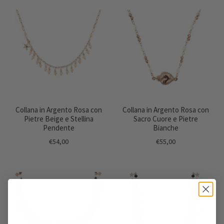
Collana in Argento Rosa con
Collana in Argento Rosa con
Pietre Beige e Stellina
Sacro Cuore e Pietre
Pendente
Bianche
€54,00
€55,00