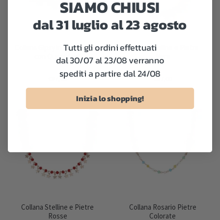
SIAMO CHIUSI
dal 31 luglio al 23 agosto
Tutti gli ordini effettuati
Collana Gipsy in Argento 925
Collana Stelline e Pietre
con Quadrifogli
Nere
dal 30/07 al 23/08 verranno
spediti a partire dal 24/08
€87,00
€87,00
Inizia lo shopping!
Collana Stelline e Pietre
Collana Rosario Pietre
Rosse
Colorate