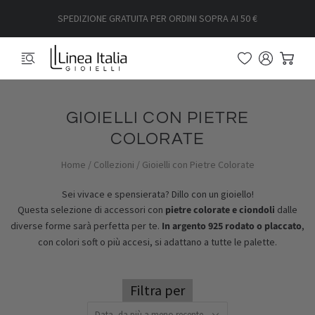
SPEDIZIONE GRATUITA PER ORDINI SOPRA AI 50 €
GIOIELLI CON PIETRE
COLORATE
Home
/
Collezioni
/
Gioielli con Pietre Colorate
Sei vivace e spensierata? Dillo con un gioiello!
Questa selezione di accessori con
pietre colorate e ciondoli
dalle
diverse forme sarà perfetta per te.
In argento 925 rodato o placcato
,
con colori soft o più accesi, si adattano a tutte le palette.
Filtra per
Data, da più a meno recente