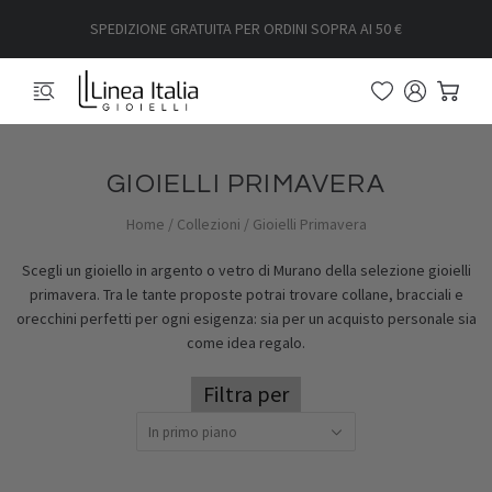
SPEDIZIONE GRATUITA PER ORDINI SOPRA AI 50 €
GIOIELLI PRIMAVERA
Home
/
Collezioni
/
Gioielli Primavera
Scegli un gioiello in argento o vetro di Murano della selezione gioielli
primavera.
Tra le tante proposte potrai trovare collane, bracciali e
orecchini perfetti per ogni esigenza: sia per un acquisto personale sia
come idea regalo.
Filtra per
In primo piano