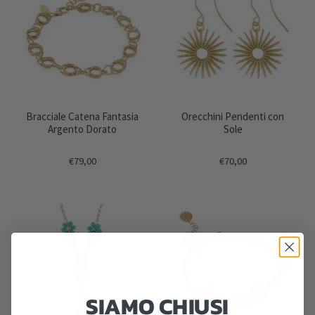
Bracciale Catena Fantasia
Orecchini Pendenti con
Argento Dorato
Sole
€79,00
€70,00
SIAMO CHIUSI