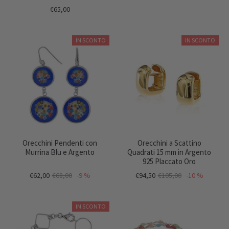
€65,00
IN SCONTO
IN SCONTO
Orecchini Pendenti con
Orecchini a Scattino
Murrina Blu e Argento
Quadrati 15 mm in Argento
925 Placcato Oro
€62,00
€68,00
-9 %
€94,50
€105,00
-10 %
IN SCONTO