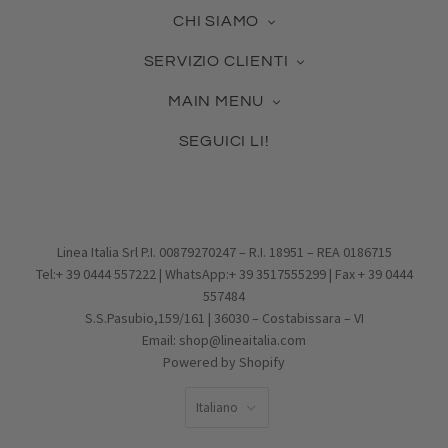
CHI SIAMO
La nostra azienda
SERVIZIO CLIENTI
Contattaci
Guida alle Misure
Certificato Made in Italy
MAIN MENU
Cura dei Gioielli
Collabora con noi
Novità & Best Seller
Come usare la tua Gift Card
Blog
SEGUICI LI!
Gioielli in Argento
Pagamento, Spedizione, Reso
Facebook
Gioielli in Vetro
Effettua un reso
Pinterest
Charms
Condizioni di vendita
Instagram
PROMOZIONI
Privacy Policy
Email
IDEE REGALO
Cookie Policy
Linea Italia Srl P.I. 00879270247 – R.I. 18951 – REA 0186715
Tel:+ 39 0444 557222 | WhatsApp:+ 39 3517555299 | Fax + 39 0444
557484
S.S.Pasubio,159/161 | 36030 – Costabissara – VI
Email: shop@lineaitalia.com
Powered by Shopify
LINGUA
Italiano