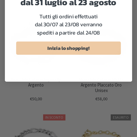
dal 31 luglio al 23 agosto
Tutti gli ordini effettuati
dal 30/07 al 23/08 verranno
spediti a partire dal 24/08
Inizia lo shopping!
Bracciale Catena Paperclip
Bracciale Catena Piatta
Argento
Argento Placcato Oro
Unisex
€50,00
€58,00
IN SCONTO
ESAURITO