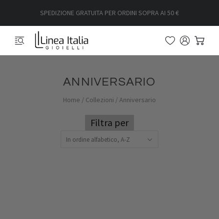
SPEDIZIONE GRATUITA PER ORDINI SOPRA AI 50 €
ANNIVERSARIO
Home
/
Collezioni
/
Anniversario
Filtra per
In ordine alfabetico, A-Z