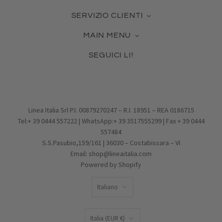
La nostra azienda
SERVIZIO CLIENTI
Contattaci
Guida alle Misure
Certificato Made in Italy
MAIN MENU
Cura dei Gioielli
Collabora con noi
Novità & Best Seller
Come usare la tua Gift Card
Blog
SEGUICI LI!
Gioielli in Argento
Pagamento, Spedizione, Reso
Facebook
Gioielli in Vetro
Effettua un reso
Pinterest
Charms
Condizioni di vendita
Instagram
PROMOZIONI
Privacy Policy
Email
IDEE REGALO
Cookie Policy
Linea Italia Srl P.I. 00879270247 – R.I. 18951 – REA 0186715
Tel:+ 39 0444 557222 | WhatsApp:+ 39 3517555299 | Fax + 39 0444
557484
S.S.Pasubio,159/161 | 36030 – Costabissara – VI
Email: shop@lineaitalia.com
Powered by Shopify
LINGUA
Italiano
PAESE
Italia
(EUR €)