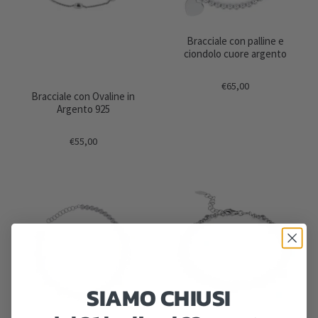
Bracciale con palline e
ciondolo cuore argento
€65,00
Bracciale con Ovaline in
Argento 925
€55,00
SIAMO CHIUSI