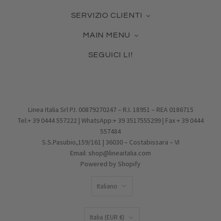
La nostra azienda
SERVIZIO CLIENTI
Contattaci
Guida alle Misure
Certificato Made in Italy
MAIN MENU
Cura dei Gioielli
Collabora con noi
Novità & Best Seller
Come usare la tua Gift Card
Blog
SEGUICI LI!
Gioielli in Argento
Pagamento, Spedizione, Reso
Facebook
Gioielli in Vetro
Effettua un reso
Pinterest
Charms
Condizioni di vendita
Instagram
PROMOZIONI
Privacy Policy
Email
IDEE REGALO
Cookie Policy
Linea Italia Srl P.I. 00879270247 – R.I. 18951 – REA 0186715
Tel:+ 39 0444 557222 | WhatsApp:+ 39 3517555299 | Fax + 39 0444
557484
S.S.Pasubio,159/161 | 36030 – Costabissara – VI
Email: shop@lineaitalia.com
Powered by Shopify
LINGUA
Italiano
PAESE
Italia
(EUR €)