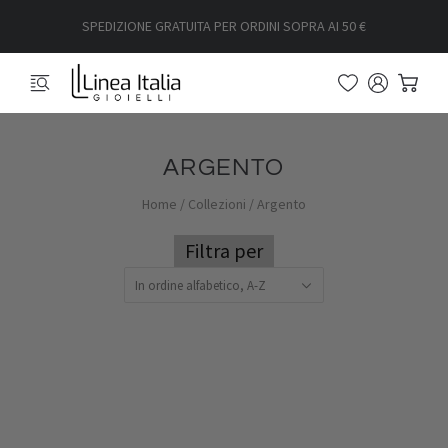
SPEDIZIONE GRATUITA PER ORDINI SOPRA AI 50 €
ARGENTO
Home
/
Collezioni
/
Argento
Filtra per
In ordine alfabetico, A-Z