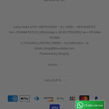
Gioielli in Argento
Pagamento, Spedizione, Reso
Facebook
Gioielli in Vetro
Effettua un reso
Pinterest
Charms
Condizioni di vendita
Instagram
PROMOZIONI
Privacy Policy
Email
IDEE REGALO
Cookie Policy
Linea Italia Srl P.I. 00879270247 – R.I. 18951 – REA 0186715
Tel:+ 39 0444 557222 | WhatsApp:+ 39 3517555299 | Fax + 39 0444
557484
S.S.Pasubio,159/161 | 36030 – Costabissara – VI
Email: shop@lineaitalia.com
Powered by Shopify
LINGUA
Italiano
PAESE
Italia
(EUR €)
Chatta con noi