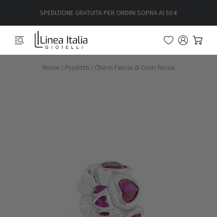
SPEDIZIONE GRATUITA PER ORDINI SOPRA AI 50 €
Home
/
Prodotti
/
Charm Fascia di Cuori fucsia