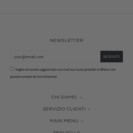
NEWSLETTER
Voglio rimanere aggiornata via mail sui nuovi prodotti e offerte che
possono essere di mio interesse
CHI SIAMO
La nostra azienda
SERVIZIO CLIENTI
Contattaci
Guida alle Misure
Certificato Made in Italy
MAIN MENU
Cura dei Gioielli
Collabora con noi
Novità & Best Seller
Come usare la tua Gift Card
Blog
SEGUICI LI!