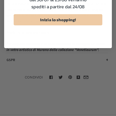
fatto a mano in vetri di Murano e argento 925 anallergico. Tutte le
spediti a partire dal 24/08
beads Venetiaurum sono create dalle mani dei Maestri artigiani
del vetro di Murano che sapientemente da un piccolo pezzo di
Inizia lo shopping!
vetro riescono a creare splendidi gioielli.
Prodotto artigianale italiano.
Per acquisti superiori a 60 euro
riceverete in omaggio un charm
in vetro artistico di Murano della collezione "Venetiaurum"
.
GSPR
CONDIVIDI