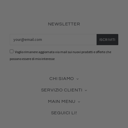
NEWSLETTER
Voglio rimanere aggiornata via mail sui nuovi prodotti e offerte che
possono essere di mio interesse
CHI SIAMO
La nostra azienda
SERVIZIO CLIENTI
Contattaci
Guida alle Misure
Certificato Made in Italy
MAIN MENU
Cura dei Gioielli
Collabora con noi
Novità & Best Seller
Come usare la tua Gift Card
Blog
SEGUICI LI!
Gioielli in Argento
Pagamento, Spedizione, Reso
Facebook
Gioielli in Vetro
Effettua un reso
Pinterest