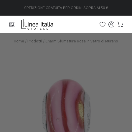
SPEDIZIONE GRATUITA PER ORDINI SOPRA AI 50 €
Home
/
Prodotti
/
Charm Sfumature Rosa in vetro di Murano