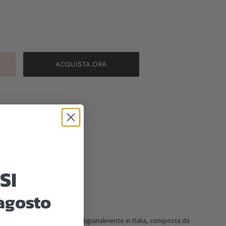
ACQUISTA ORA
a 42 cm grazie alla catenina)
rosa 18kt
SI
gratuita
 agosto
cato oro rosa 18 kt, fatta artigianalmente in Italia, composta da