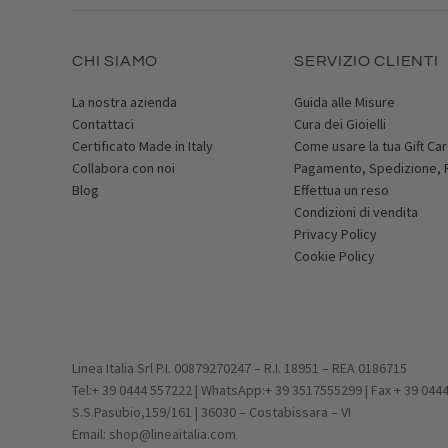
CHI SIAMO
SERVIZIO CLIENTI
La nostra azienda
Guida alle Misure
Contattaci
Cura dei Gioielli
Certificato Made in Italy
Come usare la tua Gift Ca
Collabora con noi
Pagamento, Spedizione,
Blog
Effettua un reso
Condizioni di vendita
Privacy Policy
Cookie Policy
Linea Italia Srl P.I. 00879270247 – R.I. 18951 – REA 0186715
Tel:+ 39 0444 557222 | WhatsApp:+ 39 3517555299 | Fax + 39 044
S.S.Pasubio,159/161 | 36030 – Costabissara – VI
Email: shop@lineaitalia.com