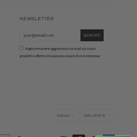
NEWSLETTER
Voglio rimanere aggiornata via mail sui nuovi
prodotti e offerte che possono essere di mio interesse
LINGUA
PAESE
Italiano
Italia
(EUR €)