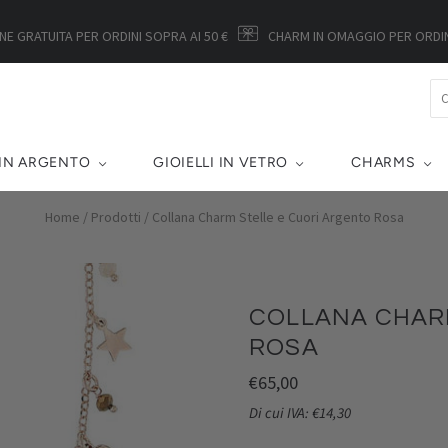
NE GRATUITA PER ORDINI SOPRA AI 50 €
CHARM IN OMAGGIO PER ORDINI
 IN ARGENTO
GIOIELLI IN VETRO
CHARMS
Home
/
Prodotti
/
Collana Charm Stelle e Cuori Argento Rosa
COLLANA CHAR
ROSA
€65,00
Di cui IVA: €14,30