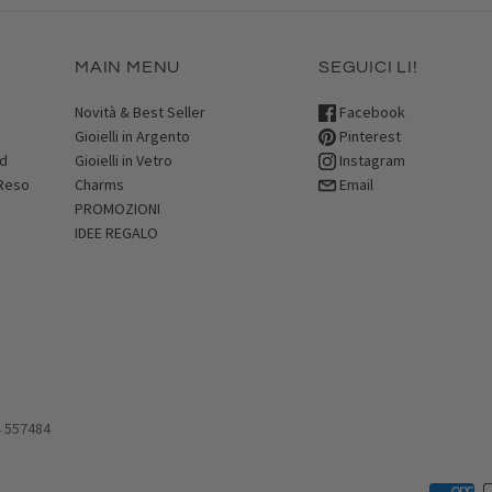
MAIN MENU
SEGUICI LI!
Novità & Best Seller
Facebook
Gioielli in Argento
Pinterest
rd
Gioielli in Vetro
Instagram
 Reso
Charms
Email
PROMOZIONI
IDEE REGALO
4 557484