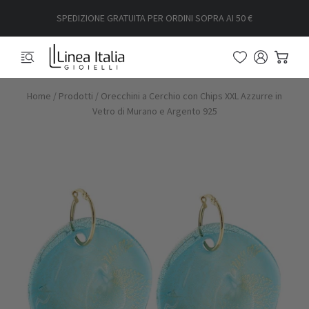
SPEDIZIONE GRATUITA PER ORDINI SOPRA AI 50 €
Home
/
Prodotti
/
Orecchini a Cerchio con Chips XXL Azzurre in
Vetro di Murano e Argento 925