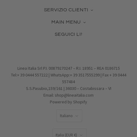
La nostra azienda
SERVIZIO CLIENTI
Contattaci
Guida alle Misure
Certificato Made in Italy
MAIN MENU
Cura dei Gioielli
Collabora con noi
Novità & Best Seller
Come usare la tua Gift Card
Blog
SEGUICI LI!
Gioielli in Argento
Pagamento, Spedizione, Reso
Facebook
Gioielli in Vetro
Effettua un reso
Pinterest
Charms
Condizioni di vendita
Instagram
PROMOZIONI
Privacy Policy
Email
IDEE REGALO
Cookie Policy
Linea Italia Srl P.I. 00879270247 – R.I. 18951 – REA 0186715
Tel:+ 39 0444 557222 | WhatsApp:+ 39 3517555299 | Fax + 39 0444
557484
S.S.Pasubio,159/161 | 36030 – Costabissara – VI
Email: shop@lineaitalia.com
Powered by Shopify
LINGUA
Italiano
PAESE
Italia
(EUR €)