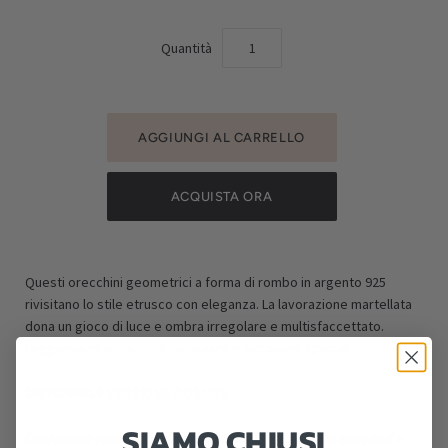
Quantità
ACQUISTA ORA
Questi orecchini geometrici a forma di rombo in argento 925
rivisitano lo stile etrusco con eleganza. La lavorazione martellata
dona un gioco di luce e ombra irregolare e multisfaccettato.
Leggerissimi e ideali da indossare in occasioni speciali.
DISPONIBILE
VERSIONE RODIATA
SIAMO CHIUSI
Confezione regalo gratuita già inclusa
.
Per acquisti superiori a