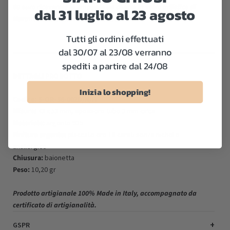
60 euro riceverete in omaggio un charm in vetro artistico di
dal 31 luglio al 23 agosto
Murano della collezione "Venetiaurum".
Tutti gli ordini effettuati
dal 30/07 al 23/08 verranno
spediti a partire dal 24/08
DETTAGLI PRODOTTO
Inizia lo shopping!
Codice: S-OR-56-002D/N/H
Misure:
43 x 53 mm, spessore tubo 3 mm circa
Materiale:
argento 925
Finitura argento:
placcato oro 18 carati senza nichel e
anallergico
Chiusura:
baionetta
Peso:
10,20 gr
Prodotto artigianale 100% Made in Italy, accompagnato da
certificato di artigianalità.
GSPR