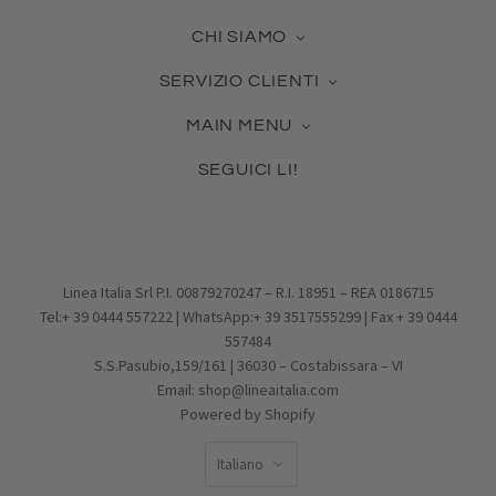
CHI SIAMO
La nostra azienda
SERVIZIO CLIENTI
Contattaci
Guida alle Misure
Certificato Made in Italy
MAIN MENU
Cura dei Gioielli
Collabora con noi
Novità & Best Seller
Come usare la tua Gift Card
Blog
SEGUICI LI!
Gioielli in Argento
Pagamento, Spedizione, Reso
Facebook
Gioielli in Vetro
Effettua un reso
Pinterest
Charms
Condizioni di vendita
Instagram
PROMOZIONI
Privacy Policy
Email
IDEE REGALO
Cookie Policy
Linea Italia Srl P.I. 00879270247 – R.I. 18951 – REA 0186715
Tel:+ 39 0444 557222 | WhatsApp:+ 39 3517555299 | Fax + 39 0444
557484
S.S.Pasubio,159/161 | 36030 – Costabissara – VI
Email: shop@lineaitalia.com
Powered by Shopify
LINGUA
Italiano