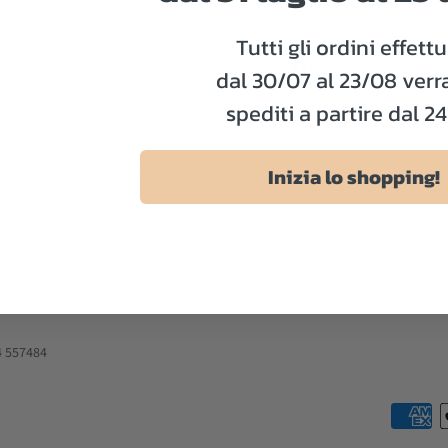
MAIN MENU
SEGUICI LI!
Tutti gli ordini effettu
Novità & Best Seller
Facebook
dal 30/07 al 23/08 ver
Gioielli in Argento
Pinterest
spediti a partire dal 2
rd
Gioielli in Vetro
Instagram
Reso
Charms
Email
PROMOZIONI
Inizia lo shopping!
IDEE REGALO
4 557484