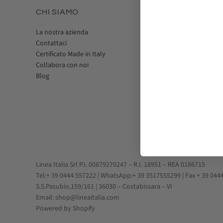
CHI SIAMO
SERVIZIO CLIENTI
La nostra azienda
Guida alle Misure
Contattaci
Cura dei Gioielli
Certificato Made in Italy
Come usare la tua Gift Ca
Collabora con noi
Pagamento, Spedizione, 
Blog
Effettua un reso
Condizioni di vendita
Privacy Policy
Cookie Policy
Linea Italia Srl P.I. 00879270247 – R.I. 18951 – REA 0186715
Tel:+ 39 0444 557222 | WhatsApp:+ 39 3517555299 | Fax + 39 044
S.S.Pasubio,159/161 | 36030 – Costabissara – VI
Email: shop@lineaitalia.com
Powered by Shopify