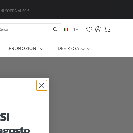
I SOPRA AI 60 €
IT
PROMOZIONI
IDEE REGALO
stre collezioni
.
SI
 agosto