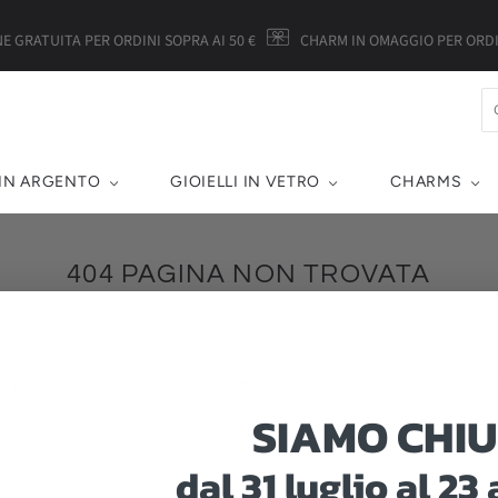
E GRATUITA PER ORDINI SOPRA AI 50 €
CHARM IN OMAGGIO PER ORDIN
 IN ARGENTO
GIOIELLI IN VETRO
CHARMS
404 PAGINA NON TROVATA
Home
/
404
 pagina che stai cercando. Per favore, ritenta la
ricerca
o guarda
tutte le no
SIAMO CHIU
dal 31 luglio al 23