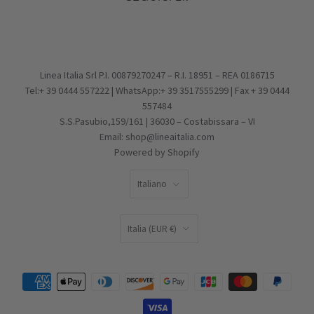
Gioielli in Argento
Pagamento, Spedizione, Reso
Facebook
Gioielli in Vetro
Effettua un reso
Pinterest
Charms
Condizioni di vendita
Instagram
PROMOZIONI
Privacy Policy
Email
IDEE REGALO
Cookie Policy
Linea Italia Srl P.I. 00879270247 – R.I. 18951 – REA 0186715
Tel:+ 39 0444 557222 | WhatsApp:+ 39 3517555299 | Fax + 39 0444
557484
S.S.Pasubio,159/161 | 36030 – Costabissara – VI
Email: shop@lineaitalia.com
Powered by Shopify
LINGUA
Italiano
PAESE
Italia
(EUR €)