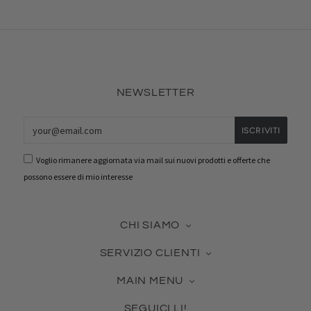
NEWSLETTER
Voglio rimanere aggiornata via mail sui nuovi prodotti e offerte che
possono essere di mio interesse
CHI SIAMO
La nostra azienda
SERVIZIO CLIENTI
Contattaci
Guida alle Misure
Certificato Made in Italy
MAIN MENU
Cura dei Gioielli
Collabora con noi
Novità & Best Seller
Come usare la tua Gift Card
Blog
SEGUICI LI!