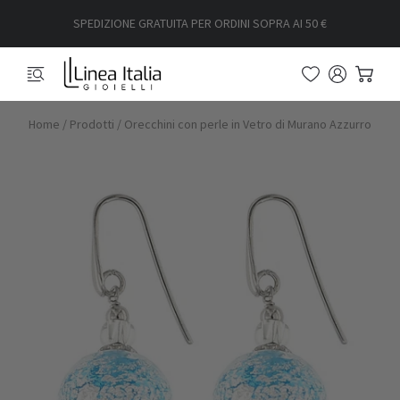
SPEDIZIONE GRATUITA PER ORDINI SOPRA AI 50 €
Home
/
Prodotti
/
Orecchini con perle in Vetro di Murano Azzurro